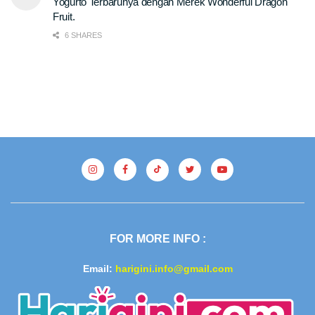
Yogurto Terbarunya dengan Merek Wonderful Dragon
Fruit.
6 SHARES
FOR MORE INFO :
Email:
harigini.info@gmail.com