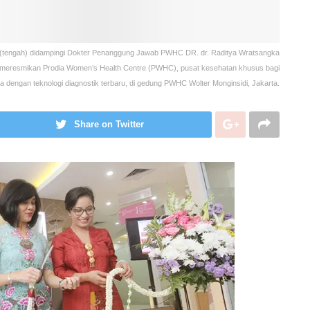
​ (tengah)​ didampingi Dokter Penanggung Jawab PWHC DR. dr. Raditya Wratsangka
)​ meresmikan ​​ Prodia Women’s Health Centre (PWHC), pusat kesehatan khusus bagi
dengan teknologi diagnostik terbaru, di gedung PWHC Wolter Monginsidi, Jakarta.
Share on Twitter