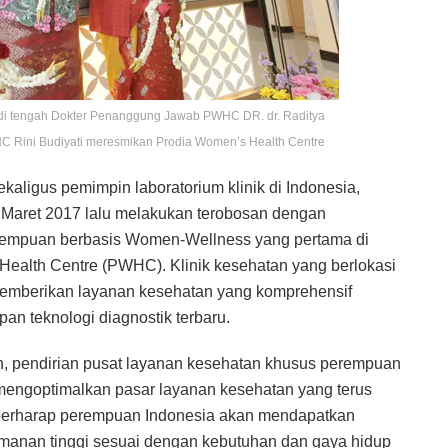
​​ di tengah Dokter Penanggung Jawab PWHC DR. dr. Raditya
Rini Budiyati​​ meresmikan ​​Prodia Women’s Health Centre
aligus pemimpin laboratorium klinik di Indonesia,
 Maret 2017 lalu melakukan terobosan dengan
empuan berbasis Women-Wellness yang pertama di
ealth Centre (PWHC). Klinik kesehatan yang berlokasi
n memberikan layanan kesehatan yang komprehensif
n teknologi diagnostik terbaru.
n, pendirian pusat layanan kesehatan khusus perempuan
k mengoptimalkan pasar layanan kesehatan yang terus
 berharap perempuan Indonesia akan mendapatkan
amanan tinggi sesuai dengan kebutuhan dan gaya hidup