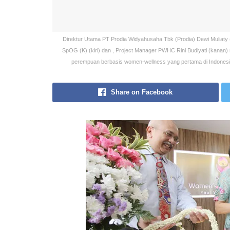
Direktur Utama PT Prodia Widyahusaha Tbk (Prodia) Dewi Muliaty
SpOG (K)​ (kiri) dan , Project Manager PWHC Rini Budiyati​ (kanan
perempuan berbasis women-wellness yang pertama di Indonesia 
Share on Facebook