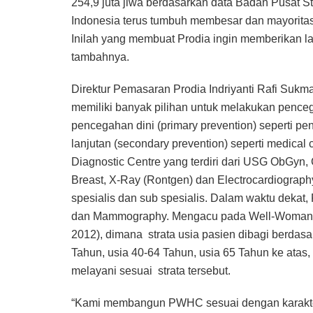
254,9 juta jiwa berdasarkan data Badan Pusat S
Indonesia terus tumbuh membesar dan mayoritas
Inilah yang membuat Prodia ingin memberikan l
tambahnya.
Direktur Pemasaran Prodia Indriyanti Rafi Su
memiliki banyak pilihan untuk melakukan pence
pencegahan dini (primary prevention) seperti pe
lanjutan (secondary prevention) seperti medical 
Diagnostic Centre yang terdiri dari USG ObGyn
Breast, X-Ray (Rontgen) dan Electrocardiograph
spesialis dan sub spesialis. Dalam waktu deka
dan Mammography. Mengacu pada Well-Woman 
2012), dimana strata usia pasien dibagi berdasar
Tahun, usia 40-64 Tahun, usia 65 Tahun ke atas
melayani sesuai strata tersebut.
“Kami membangun PWHC sesuai dengan karakter