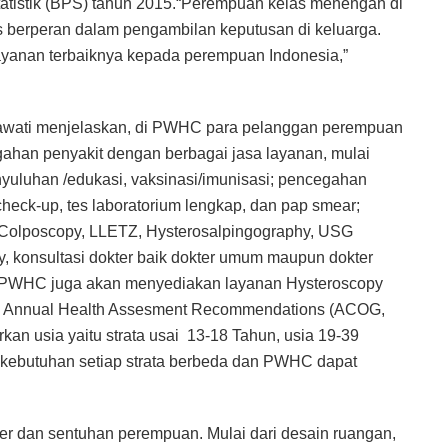
tatistik (BPS) tahun 2015.“Perempuan kelas menengah di
 berperan dalam pengambilan keputusan di keluarga.
ayanan terbaiknya kepada perempuan Indonesia,”
kmawati menjelaskan, di PWHC para pelanggan perempuan
gahan penyakit dengan berbagai jasa layanan, mulai
nyuluhan /edukasi, vaksinasi/imunisasi; pencegahan
check-up, tes laboratorium lengkap, dan pap smear;
, Colposcopy, LLETZ, Hysterosalpingography, USG
y, konsultasi dokter baik dokter umum maupun dokter
t, PWHC juga akan menyediakan layanan Hysteroscopy
Annual Health Assesment Recommendations (ACOG,
kan usia yaitu strata usai 13-18 Tahun, usia 19-39
, kebutuhan setiap strata berbeda dan PWHC dapat
 dan sentuhan perempuan. Mulai dari desain ruangan,