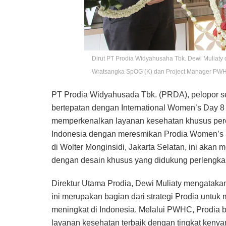
Dirut PT Prodia Widyahusaha Tbk. Dewi Muliaty
Wratsangka SpOG (K)​ dan Project Manager PWHC 
PT Prodia Widyahusada Tbk. (PRDA), pelopor sek
bertepatan dengan International Women’s Day 8
memperkenalkan layanan kesehatan khusus per
Indonesia dengan meresmikan Prodia Women’s H
di Wolter Monginsidi, Jakarta Selatan, ini aka
dengan desain khusus yang didukung perlengkapa
Direktur Utama Prodia, Dewi Muliaty mengataka
ini merupakan bagian dari strategi Prodia untu
meningkat di Indonesia. Melalui PWHC, Prodia
layanan kesehatan terbaik dengan tingkat keny