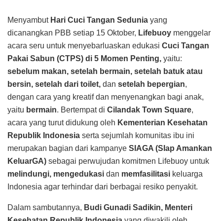
Menyambut
Hari Cuci Tangan Sedunia
yang
dicanangkan PBB setiap 15 Oktober,
Lifebuoy
menggelar
acara seru untuk menyebarluaskan edukasi
Cuci Tangan
Pakai Sabun (CTPS) di 5 Momen Penting,
yaitu:
sebelum makan, setelah bermain, setelah batuk atau
bersin, setelah dari toilet,
dan
setelah bepergian
,
dengan cara yang kreatif dan menyenangkan bagi anak,
yaitu
bermain
. Bertempat di
Cilandak Town Square
,
acara yang turut didukung oleh
Kementerian Kesehatan
Republik Indonesia
serta sejumlah komunitas ibu ini
merupakan bagian dari kampanye
SIAGA (SIap Amankan
KeluarGA)
sebagai perwujudan komitmen Lifebuoy untuk
melindungi, mengedukasi
dan
memfasilitasi
keluarga
Indonesia agar terhindar dari berbagai resiko penyakit.
Dalam sambutannya,
Budi Gunadi Sadikin,
Menteri
Kesehatan Republik Indonesia
yang diwakili oleh