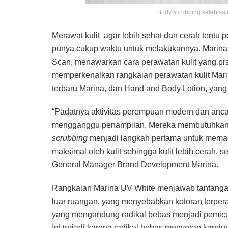
Body scrubbing salah satu
Merawat kulit agar lebih sehat dan cerah tentu
punya cukup waktu untuk melakukannya. Marina
Scan, menawarkan cara perawatan kulit yang pr
memperkenalkan rangkaian perawatan kulit Marin
terbaru Marina, dan Hand and Body Lotion, yan
“Padatnya aktivitas perempuan modern dan anca
mengganggu penampilan. Mereka membutuhkan pe
scrubbing
menjadi langkah pertama untuk mema
maksimal oleh kulit sehingga kulit lebih cerah, 
General Manager Brand Development Marina.
Rangkaian Marina UV White menjawab tantangan 
luar ruangan, yang menyebabkan kotoran terper
yang mengandung radikal bebas menjadi pemicu ke
Ini terjadi karena radikal bebas menyerap kandun