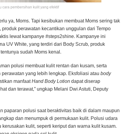
 cara pembersihan kulit yang efektif
 perlu ya, Moms. Tapi kesibukan membuat Moms sering tak
, produk perawatan kecantikan unggulan dari Tempo
aktis lewat kampanye #steps2shine. Kampanye ini
a UV White, yang terdiri dari Body Scrub, produk
g tentunya sudah Moms kenal.
man polusi membuat kulit rentan dan kusam, serta
rawatan yang lebih lengkap. Eksfoliasi atau
body
stikan manfaat
Hand Body Lotion
dapat diserap
sehat dan terawat,” ungkap Melani Dwi Astuti, Deputy
paparan polusi saat beraktivitas baik di dalam maupun
angkap dan menumpuk di permukaan kulit. Polusi udara
rusakan kulit, seperti keriput dan warna kulit kusam.
gan oksigen pada sel kulit.