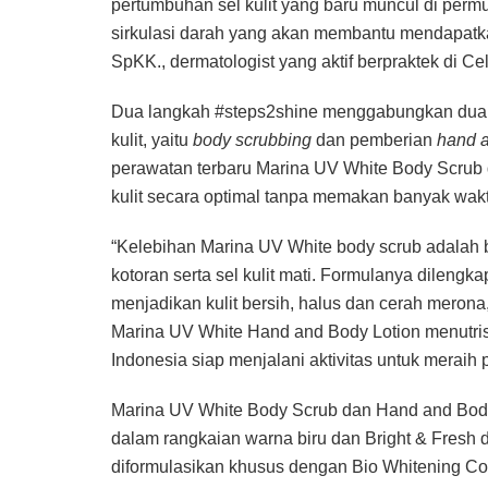
pertumbuhan sel kulit yang baru muncul di perm
sirkulasi darah yang akan membantu mendapatkan 
SpKK., dermatologist yang aktif berpraktek di Cel
Dua langkah #steps2shine menggabungkan dua 
kulit, yaitu
body scrubbing
dan pemberian
hand a
perawatan terbaru Marina UV White Body Scrub
kulit secara optimal tanpa memakan banyak wakt
“Kelebihan Marina UV White body scrub adalah 
kotoran serta sel kulit mati. Formulanya dilen
menjadikan kulit bersih, halus dan cerah merona, 
Marina UV White Hand and Body Lotion menutris
Indonesia siap menjalani aktivitas untuk meraih p
Marina UV White Body Scrub dan Hand and Body 
dalam rangkaian warna biru dan Bright & Fresh 
diformulasikan khusus dengan Bio Whitening Com