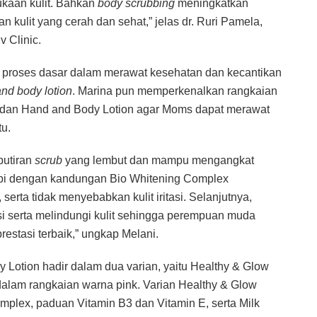
ukaan kulit. Bahkan
body scrubbing
meningkatkan
kulit yang cerah dan sehat,” jelas dr. Ruri Pamela,
v Clinic.
proses dasar dalam merawat kesehatan dan kecantikan
nd body lotion
. Marina pun memperkenalkan rangkaian
 dan Hand and Body Lotion agar Moms dapat merawat
u.
butiran
scrub
yang lembut dan mampu mengangkat
gkapi dengan kandungan Bio Whitening Complex
serta tidak menyebabkan kulit iritasi. Selanjutnya,
i serta melindungi kulit sehingga perempuan muda
restasi terbaik,” ungkap Melani.
Lotion hadir dalam dua varian, yaitu Healthy & Glow
dalam rangkaian warna pink. Varian Healthy & Glow
plex, paduan Vitamin B3 dan Vitamin E, serta Milk