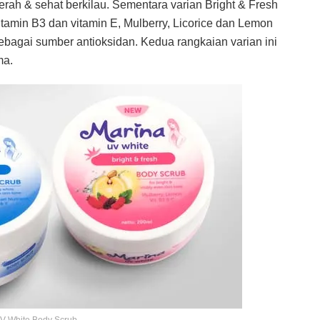
, cerah & sehat berkilau. Sementara varian Bright & Fresh
min B3 dan vitamin E, Mulberry, Licorice dan Lemon
 sebagai sumber antioksidan. Kedua rangkaian varian ini
ma.
V White Body Scrub