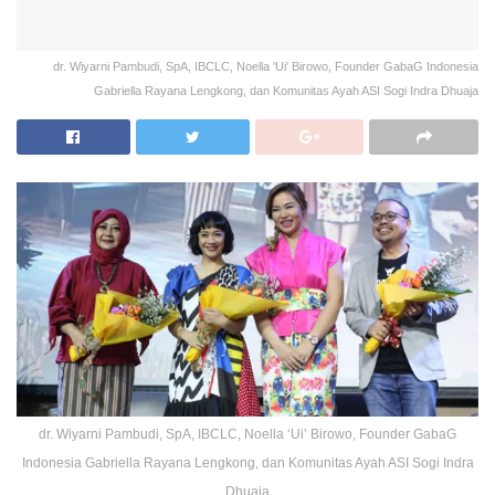
dr. Wiyarni Pambudi, SpA, IBCLC, Noella 'Ui' Birowo, Founder GabaG Indonesia
Gabriella Rayana Lengkong, dan Komunitas Ayah ASI Sogi Indra Dhuaja
dr. Wiyarni Pambudi, SpA, IBCLC, Noella ‘Ui’ Birowo, Founder GabaG
Indonesia Gabriella Rayana Lengkong, dan Komunitas Ayah ASI Sogi Indra
Dhuaja