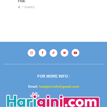
Fruit.
7 SHARES
FOR MORE INFO :
Email:
harigini.info@gmail.com