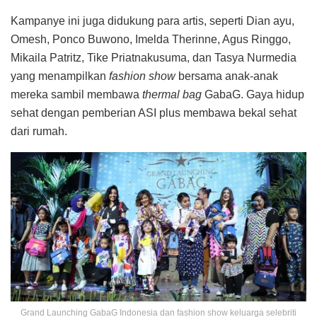
Kampanye ini juga didukung para artis, seperti Dian ayu,
Omesh, Ponco Buwono, Imelda Therinne, Agus Ringgo,
Mikaila Patritz, Tike Priatnakusuma, dan Tasya Nurmedia
yang menampilkan
fashion show
bersama anak-anak
mereka sambil membawa
thermal bag
GabaG. Gaya hidup
sehat dengan pemberian ASI plus membawa bekal sehat
dari rumah.
Grand Launching GabaG Indonesia dan fashion show keluarga selebriti