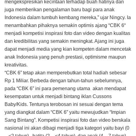
mengekspresikan kecintaan terhadap buah hatinya dan
juga memberikan pengalaman baru bagi para anak
Indonesia dalam tumbuh kembang mereka,” ujar Ningcy. Ia
menambahkan pihaknya semakin optimis ajang “CBK 6“
menjadi kompetisi inspirasi foto dan video dengan kualitas
dan kredibilitas yang semakin meningkat. Ajang ini juga
dapat menjadi media yang kian kompeten dalam mencetak
anak Indonesia yang penuh prestasi, optimisme maupun
kreativitas.
“CBK 6” tetap akan memperebutkan total hadiah sebesar
Rp 1 Miliar. Berbeda dengan tahun-tahun sebelumnya,
pada “CBK 6” ini para pemenang utama akan mendapat
kesempatan untuk menjadi bintang iklan Cussons
Baby/Kids. Tentunya terobosan ini sesuai dengan tema
yang diangkat dalam “CBK 6” yaitu mewujudkan “Impian
Sang Bintang”. Kompetisi inspirasi foto dan video berskala
nasional ini akan dibagi menjadi tiga kategori yaitu bayi (0
– <2 tahun), batita (2 – <4 tahun), dan anak (4 – 7 tahun).