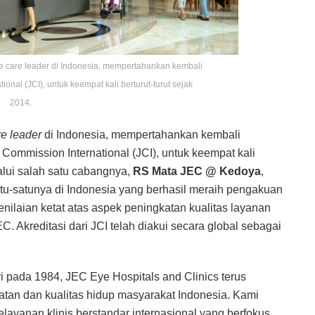
ye care leader di Indonesia, mempertahankan kembali
tional (JCI), untuk keempat kali berturut-turut sejak
2014.
re leader
di Indonesia, mempertahankan kembali
t Commission International (JCI), untuk keempat kali
lalui salah satu cabangnya,
RS Mata JEC @ Kedoya
,
atu-satunya di Indonesia yang berhasil meraih pengakuan
penilaian ketat atas aspek peningkatan kualitas layanan
. Akreditasi dari JCI telah diakui secara global sebagai
i pada 1984, JEC Eye Hospitals and Clinics terus
tan dan kualitas hidup masyarakat Indonesia. Kami
pelayanan klinis berstandar internasional yang berfokus