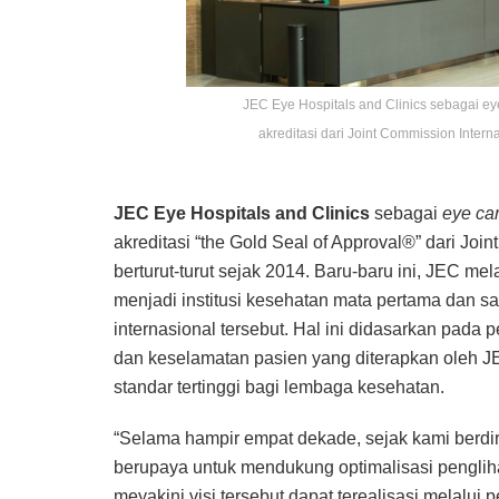
JEC Eye Hospitals and Clinics sebagai e
akreditasi dari Joint Commission Interna
JEC Eye Hospitals and Clinics
sebagai
eye ca
akreditasi “the Gold Seal of Approval®” dari Join
berturut-turut sejak 2014. Baru-baru ini, JEC me
menjadi institusi kesehatan mata pertama dan s
internasional tersebut. Hal ini didasarkan pada 
dan keselamatan pasien yang diterapkan oleh JEC
standar tertinggi bagi lembaga kesehatan.
“Selama hampir empat dekade, sejak kami berdir
berupaya untuk mendukung optimalisasi pengliha
meyakini visi tersebut dapat terealisasi melalui 