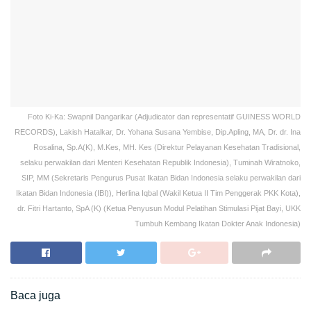
Foto Ki-Ka: Swapnil Dangarikar (Adjudicator dan representatif GUINESS WORLD
RECORDS), Lakish Hatalkar, Dr. Yohana Susana Yembise, Dip.Apling, MA, Dr. dr. Ina
Rosalina, Sp.A(K), M.Kes, MH. Kes (Direktur Pelayanan Kesehatan Tradisional,
selaku perwakilan dari Menteri Kesehatan Republik Indonesia), Tuminah Wiratnoko,
SIP, MM (Sekretaris Pengurus Pusat Ikatan Bidan Indonesia selaku perwakilan dari
Ikatan Bidan Indonesia (IBI)), Herlina Iqbal (Wakil Ketua II Tim Penggerak PKK Kota),
dr. Fitri Hartanto, SpA (K) (Ketua Penyusun Modul Pelatihan Stimulasi Pijat Bayi, UKK
Tumbuh Kembang Ikatan Dokter Anak Indonesia)
Baca juga