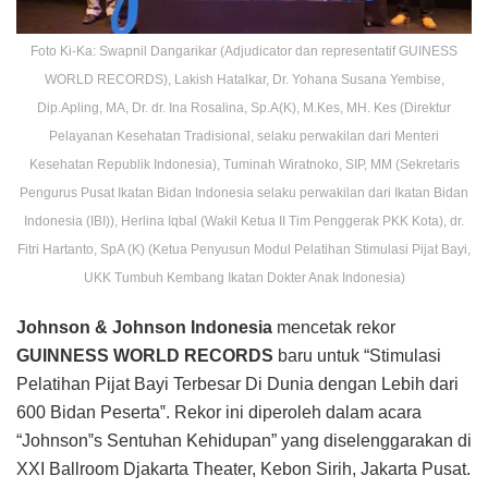
Foto Ki-Ka: Swapnil Dangarikar (Adjudicator dan representatif GUINESS
WORLD RECORDS), Lakish Hatalkar, Dr. Yohana Susana Yembise,
Dip.Apling, MA, Dr. dr. Ina Rosalina, Sp.A(K), M.Kes, MH. Kes (Direktur
Pelayanan Kesehatan Tradisional, selaku perwakilan dari Menteri
Kesehatan Republik Indonesia), Tuminah Wiratnoko, SIP, MM (Sekretaris
Pengurus Pusat Ikatan Bidan Indonesia selaku perwakilan dari Ikatan Bidan
Indonesia (IBI)), Herlina Iqbal (Wakil Ketua II Tim Penggerak PKK Kota), dr.
Fitri Hartanto, SpA (K) (Ketua Penyusun Modul Pelatihan Stimulasi Pijat Bayi,
UKK Tumbuh Kembang Ikatan Dokter Anak Indonesia)
Johnson & Johnson Indonesia
mencetak rekor
GUINNESS WORLD RECORDS
baru untuk “Stimulasi
Pelatihan Pijat Bayi Terbesar Di Dunia dengan Lebih dari
600 Bidan Peserta‟. Rekor ini diperoleh dalam acara
“Johnson‟s Sentuhan Kehidupan” yang diselenggarakan di
XXI Ballroom Djakarta Theater, Kebon Sirih, Jakarta Pusat.