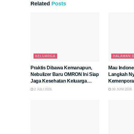
Related
Posts
KELUARGA
HALAMAN 
Praktis Dibawa Kemanapun,
Mau Indone
Nebulizer Baru OMRON Ini Siap
Langkah Ny
Jaga Kesehatan Keluarga
Kemenpora 
Anda.
Diapresiasi
2 JULI 2026
30 JUNI 2026