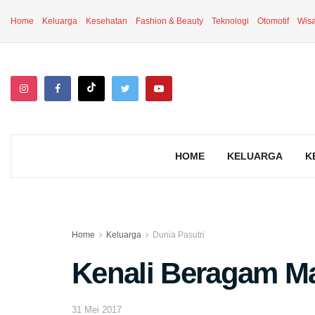
Home
Keluarga
Kesehatan
Fashion & Beauty
Teknologi
Otomotif
Wisa
HOME
KELUARGA
K
Home
Keluarga
Dunia Pasutri
Kenali Beragam Ma
31 Mei 2017