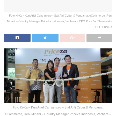
Foto Ki-Ka - Kun Arief Cahyantoro - Staf Ahli Cyber & Pengamat eCommerce, Reni
Minarti – Country Manager PriceZa Indonesia, Vachara – CPO PriceZa, Thanawat –
CEO PriceZa
Foto Ki-Ka – Kun Arief Cahyantoro – Staf Ahli Cyber & Pengamat
eCommerce, Reni Minarti – Country Manager PriceZa Indonesia, Vachara –