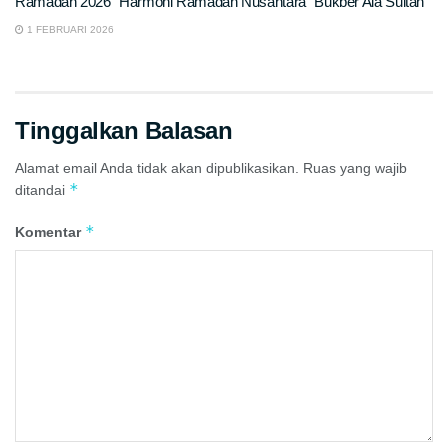
Ramadan 2026 “Harmoni Ramadan Nusantara” Bukber Ala Sultan
1 FEBRUARI 2026
Tinggalkan Balasan
Alamat email Anda tidak akan dipublikasikan.
Ruas yang wajib
*
ditandai
*
Komentar