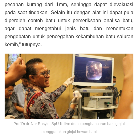
pecahan kurang dari 1mm, sehingga dapat dievakuasi
pada saat tindakan. Selain itu dengan alat ini dapat pula
diperoleh contoh batu untuk pemeriksaan analisa batu,
agar dapat mengetahui jenis batu dan menentukan
pengobatan untuk pencegahan kekambuhan batu saluran
kemih,” tutupnya.
Prof.Dr.dr. Nur Rasyid, SpU-K, live demo penghancuran batu ginjal
menggunakan ginjal hewan babi