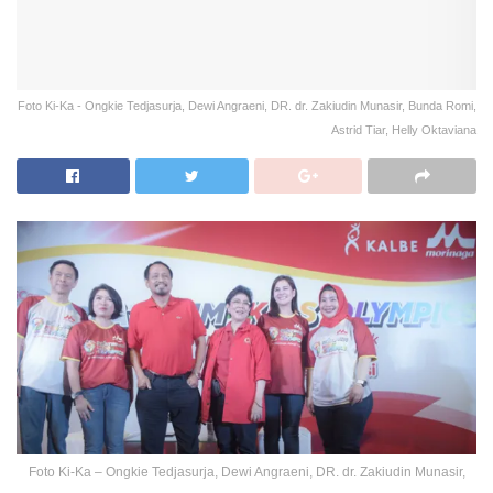
Foto Ki-Ka - Ongkie Tedjasurja, Dewi Angraeni, DR. dr. Zakiudin Munasir, Bunda Romi,
Astrid Tiar, Helly Oktaviana
Foto Ki-Ka – Ongkie Tedjasurja, Dewi Angraeni, DR. dr. Zakiudin Munasir,