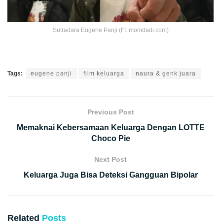
Sutradara Eugene Panji (Ft: momdadi.com)
Tags:
eugene panji
film keluarga
naura & genk juara
Previous Post
Memaknai Kebersamaan Keluarga Dengan LOTTE
Choco Pie
Next Post
Keluarga Juga Bisa Deteksi Gangguan Bipolar
Related
Posts