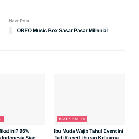
Next Post
OREO Music Box Sasar Pasar Millenial
N
BAYI & BALITA
fikat Ini? 96%
Ibu Muda Wajib Tahu! Event Ini
 Indonesia Siap
Jadi Kunci Liburan Keluarga