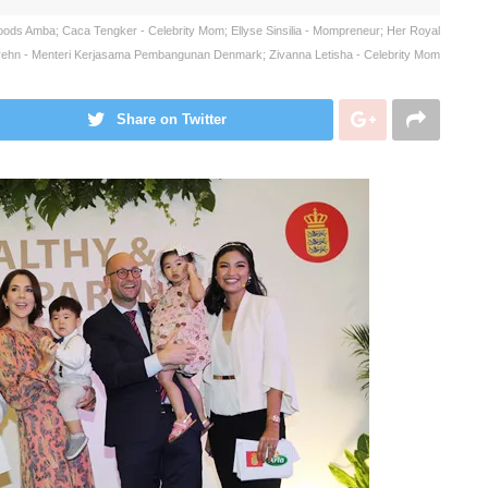
Foods Amba; Caca Tengker - Celebrity Mom; Ellyse Sinsilia - Mompreneur; Her Royal
hn - Menteri Kerjasama Pembangunan Denmark; Zivanna Letisha - Celebrity Mom
Share on Twitter