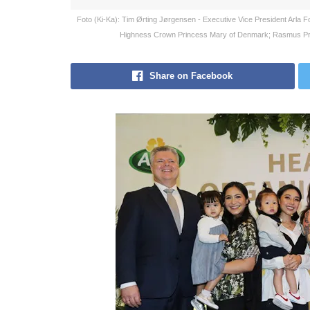
Foto (Ki-Ka): Tim Ørting Jørgensen - Executive Vice President Arla 
Highness Crown Princess Mary of Denmark; Rasmus Pre
Share on Facebook