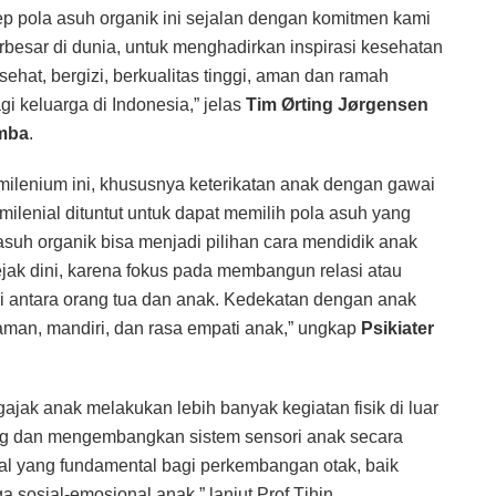
 pola asuh organik ini sejalan dengan komitmen kami
erbesar di dunia, untuk menghadirkan inspirasi kesehatan
 sehat, bergizi, berkualitas tinggi, aman dan ramah
i keluarga di Indonesia,” jelas
Tim
Ørting Jørgensen
mba
.
milenium ini, khususnya keterikatan anak dengan gawai
milenial dituntut untuk dapat memilih pola asuh yang
 asuh organik bisa menjadi pilihan cara mendidik anak
ak dini, karena fokus pada membangun relasi atau
si antara orang tua dan anak. Kedekatan dengan anak
aman, mandiri, dan rasa empati anak,” ungkap
Psikiater
ajak anak melakukan lebih banyak kegiatan fisik di luar
ng dan mengembangkan sistem sensori anak secara
l yang fundamental bagi perkembangan otak, baik
ga sosial-emosional anak,” lanjut Prof Tjhin.