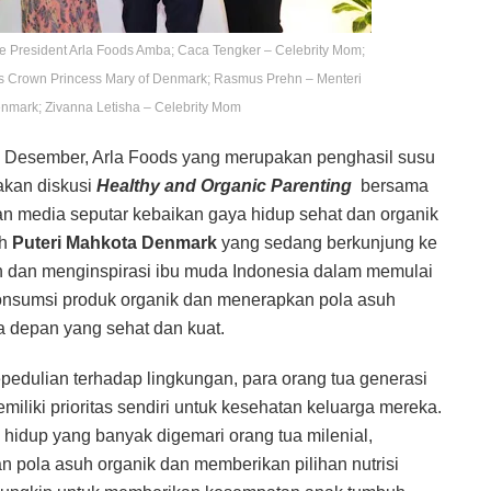
ice President Arla Foods Amba; Caca Tengker – Celebrity Mom;
ss Crown Princess Mary of Denmark; Rasmus Prehn – Menteri
ark; Zivanna Letisha – Celebrity Mom
2 Desember, Arla Foods yang merupakan penghasil susu
akan diskusi
Healthy and Organic Parenting
bersama
n media seputar kebaikan gaya hidup sehat dan organik
eh
Puteri Mahkota Denmark
yang sedang berkunjung ke
ran dan menginspirasi ibu muda Indonesia dalam memulai
onsumsi produk organik dan menerapkan pola asuh
 depan yang sehat dan kuat.
edulian terhadap lingkungan, para orang tua generasi
iliki prioritas sendiri untuk kesehatan keluarga mereka.
a hidup yang banyak digemari orang tua milenial,
 pola asuh organik dan memberikan pilihan nutrisi