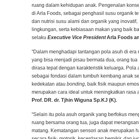
ruang dalam kehidupan anak. Pengenalan konsep
di Arla Foods, sebagai penghasil susu organik t
dan nutrisi susu alami dan organik yang inovatif,
lingkungan, serta kebiasaan makan yang baik bag
selaku
Executive Vice President
Arla Foods a
“Dalam menghadapi tantangan pola asuh di era 
yang bisa menjadi pisau bermata dua, orang tua 
dirasa tepat dengan karakteristik keluarga. Pola
sebagai fondasi dalam tumbuh kembang anak sej
kedekatan atau
bonding
, baik fisik maupun emo
merupakan cara ideal untuk meningkatkan rasa 
Prof. DR. dr. Tjhin Wiguna Sp.KJ (K).
“Selain itu pola asuh organik yang berfokus meng
ruang bersama orang tua, juga dapat merangsa
matang. Kematangan sensori anak merupakan ha
secara fisik- motorik, kecerdasan berpikir, dan ju