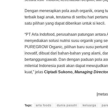
Dengan menerapkan pola asuh organik, orang tu
terbaik bagi anak, terutama di seribu hari pert
satu pilihan yang dapat diberikan untuk si kecil.
“PT Arla Indofood, perusahaan patungan antara
menyediakan solusi nutrisi susu organik yang se
PUREGROW Organic, pilihan baru susu pertumbuh
inovatif, dibuat dari bahan-bahan yang alami, d
bertanggungjawab. Dan dengan paduan pola asuh 
milenial Indonesia pasti akan dapat mewujudka
kuat,” jelas
Ciptadi Sukono,
Managing Directo
[metas
Tags:
arla foods
dunia pasutri
keluarga
par