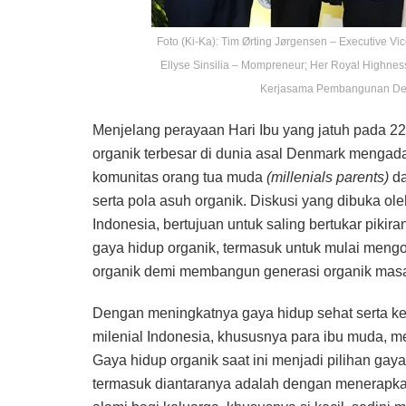
Foto (Ki-Ka): Tim Ørting Jørgensen – Executive V
Ellyse Sinsilia – Mompreneur; Her Royal Highne
Kerjasama Pembangunan Denm
Menjelang perayaan Hari Ibu yang jatuh pada 2
organik terbesar di dunia asal Denmark mengad
komunitas orang tua muda
(millenials parents)
da
serta pola asuh organik. Diskusi yang dibuka ol
Indonesia, bertujuan untuk saling bertukar piki
gaya hidup organik, termasuk untuk mulai meng
organik demi membangun generasi organik masa
Dengan meningkatnya gaya hidup sehat serta kep
milenial Indonesia, khususnya para ibu muda, mem
Gaya hidup organik saat ini menjadi pilihan gay
termasuk diantaranya adalah dengan menerapkan