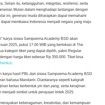
elain itu, ketangguhan, integritas, resiliensi, serta
eberanian Mulan dalam menghadapi tantangan dengan
nilai ini, generasi muda diharapkan dapat memahami
ng dapat membawa Indonesia menjadi negara yang maju
tion” karya siswa Sampoerna Academy BSD akan
nuari 2025, pukul 17.00 WIB yang berlokasi di The
kategori tiket yang dapat dipilih, yakni Regular
dengan harga tiket sebesar Rp 350.000. Tiket bisa
n
berikut
.
ran karya hasil PBL dari siswa Sampoerna Academy BSD
ran bahasa Mandarin. Diantaranya seperti kaligrafi
jinan kertas berbentuk
yin
dan
yang
, serta kerajinan
n menjadi simbol untuk perayaan Imlek 2025.
k merayakan keberagaman, kreativitas, dan kemampuan