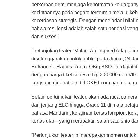
berkorban demi menjaga kehormatan keluarganya. S
kecintaannya pada negara tercermin melalui k
kecerdasan strategis. Dengan meneladani nilai-
bahwa resiliensi adalah salah satu pondasi ya
dan sukses.”
Pertunjukan teater “Mulan: An Inspired Adapta
diselenggarakan untuk publik pada Jumat, 24 Ja
Entrance – Hagios Room, QBig BSD. Terdapat dua 
dengan harga tiket sebesar Rp 200.000 dan VIP 
langsung didapatkan di LOKET.com pada tauta
Selain pertunjukan teater, akan ada juga pame
dari jenjang ELC hingga Grade 11 di mata pelaja
bahasa Mandarin, kerajinan kertas lampion, kera
kertas ular—yang merupakan salah satu shio da
“Pertunjukan teater ini merupakan momen untu