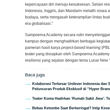
kepercayaan diri menuju kesuksesan. Selain resil
Indonesia, Inggris, dan Mandarin melatih sisw
budaya, serta mengasah keterampilan lintas bud
era globalisasi.”
Sampoerna Academy secara rutin menyelenggara
kampus dengan menghadirkan berbagai kegiatan
pameran hasil karya
project-based learning
(PBL)
teater yang disiapkan oleh Sampoerna Academ
resiliensi yang sejalan dengan tema Lunar New Y
Baca juga
Kolaborasi Terbesar Unilever Indonesia dan
Peluncuran Produk Eksklusif di “Hyper Bran
Teater Koma Hadirkan ‘Rumah Sakit Jiwa’: T
Bebas Ketombe Saat Berkeringat? Intip Keser