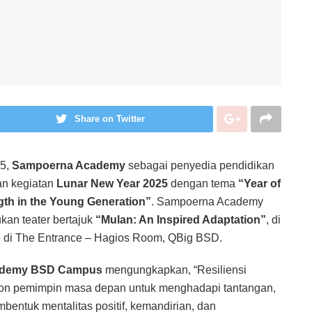
Share on Twitter
25,
Sampoerna Academy
sebagai penyedia pendidikan
an kegiatan
Lunar New Year 2025
dengan tema
“Year of
th in the Young Generation”
. Sampoerna Academy
an teater bertajuk
“Mulan: An Inspired Adaptation”
, di
5 di The Entrance – Hagios Room, QBig BSD.
cademy BSD Campus
mengungkapkan, “Resiliensi
lon pemimpin masa depan untuk menghadapi tantangan,
bentuk mentalitas positif, kemandirian, dan