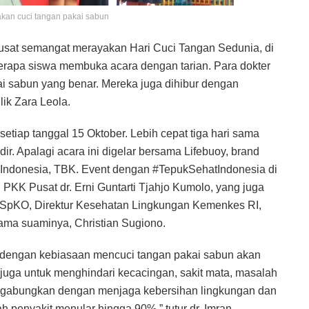
gakan cuci tangan pakai sabun
usat semangat merayakan Hari Cuci Tangan Sedunia, di
rapa siswa membuka acara dengan tarian. Para dokter
ai sabun yang benar. Mereka juga dihibur dengan
ik Zara Leola.
etiap tanggal 15 Oktober. Lebih cepat tiga hari sama
ir. Apalagi acara ini digelar bersama Lifebuoy, brand
 Indonesia, TBK. Event dengan #TepukSehatIndonesia di
 PKK Pusat dr. Erni Guntarti Tjahjo Kumolo, yang juga
ai, SpKO, Direktur Kesehatan Lingkungan Kemenkes RI,
ama suaminya, Christian Sugiono.
 dengan kebiasaan mencuci tangan pakai sabun akan
juga untuk menghindari kecacingan, sakit mata, masalah
. Digabungkan dengan menjaga kebersihan lingkungan dan
h penyakit menular hingga 90%,” tutur dr. Imran.