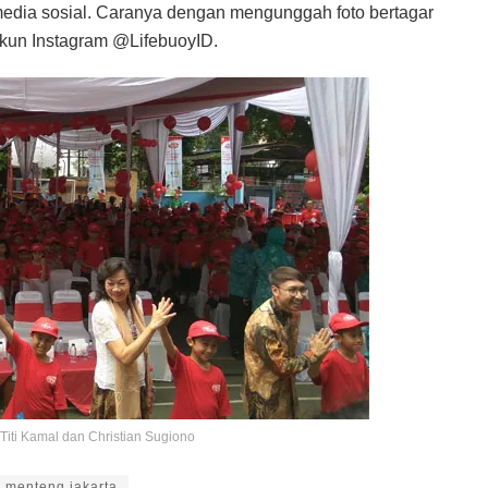
media sosial. Caranya dengan mengunggah foto bertagar
akun Instagram @LifebuoyID.
Titi Kamal dan Christian Sugiono
 menteng jakarta