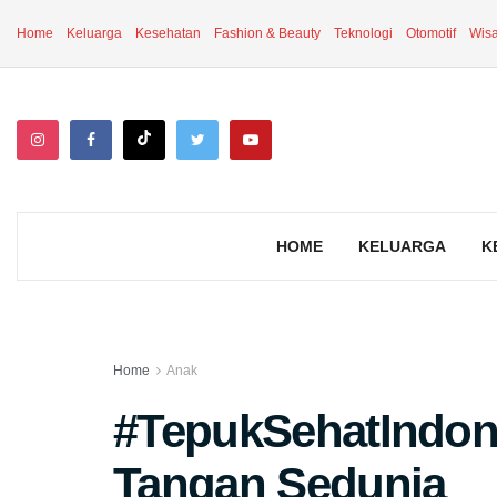
Home
Keluarga
Kesehatan
Fashion & Beauty
Teknologi
Otomotif
Wisa
HOME
KELUARGA
K
Home
Anak
#TepukSehatIndone
Tangan Sedunia