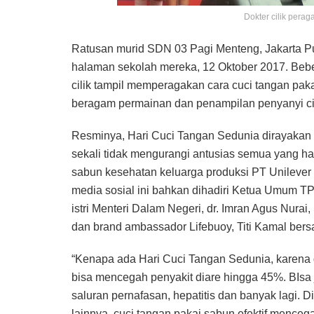
Dokter cilik pera
Ratusan murid SDN 03 Pagi Menteng, Jakarta P
halaman sekolah mereka, 12 Oktober 2017. Bebe
cilik tampil memperagakan cara cuci tangan pak
beragam permainan dan penampilan penyanyi cil
Resminya, Hari Cuci Tangan Sedunia dirayakan s
sekali tidak mengurangi antusias semua yang had
sabun kesehatan keluarga produksi PT Unilever
media sosial ini bahkan dihadiri Ketua Umum TP
istri Menteri Dalam Negeri, dr. Imran Agus Nur
dan brand ambassador Lifebuoy, Titi Kamal bers
“Kenapa ada Hari Cuci Tangan Sedunia, karena
bisa mencegah penyakit diare hingga 45%. BIsa 
saluran pernafasan, hepatitis dan banyak lagi
lainnya, cuci tangan pakai sabun efektif mencega