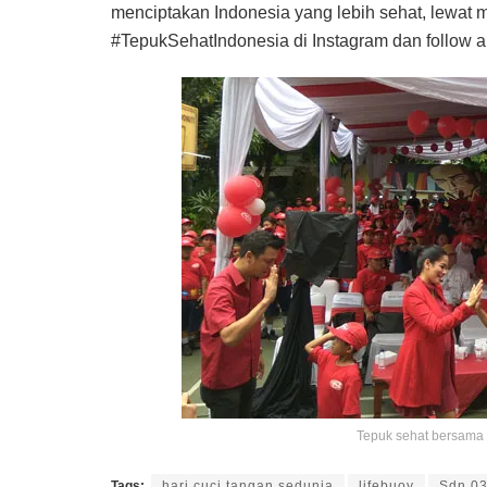
menciptakan Indonesia yang lebih sehat, lewat 
#TepukSehatIndonesia di Instagram dan follow 
Tepuk sehat bersama 
Tags:
hari cuci tangan sedunia
lifebuoy
Sdn 03