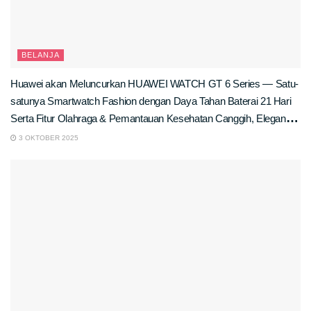
BELANJA
Huawei akan Meluncurkan HUAWEI WATCH GT 6 Series — Satu-
satunya Smartwatch Fashion dengan Daya Tahan Baterai 21 Hari
Serta Fitur Olahraga & Pemantauan Kesehatan Canggih, Elegan di
Kantor, Tangguh di Lapangan
3 OKTOBER 2025