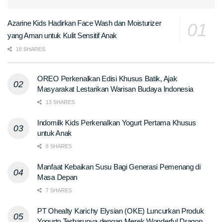
Azarine Kids Hadirkan Face Wash dan Moisturizer
yang Aman untuk Kulit Sensitif Anak
18 SHARES
OREO Perkenalkan Edisi Khusus Batik, Ajak
Masyarakat Lestarikan Warisan Budaya Indonesia
13 SHARES
Indomilk Kids Perkenalkan Yogurt Pertama Khusus
untuk Anak
8 SHARES
Manfaat Kebaikan Susu Bagi Generasi Pemenang di
Masa Depan
7 SHARES
PT Ohealty Karichy Elysian (OKE) Luncurkan Produk
Yogurto Terbarunya dengan Merek Wonderful Dragon