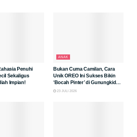
ANAK
Rahasia Penuhi
Bukan Cuma Camilan, Cara
ecil Sekaligus
Unik OREO Ini Sukses Bikin
iah Impian!
‘Bocah Pinter’ di Gunungkidul
Makin Semangat Belajar!
23 JULI 2026