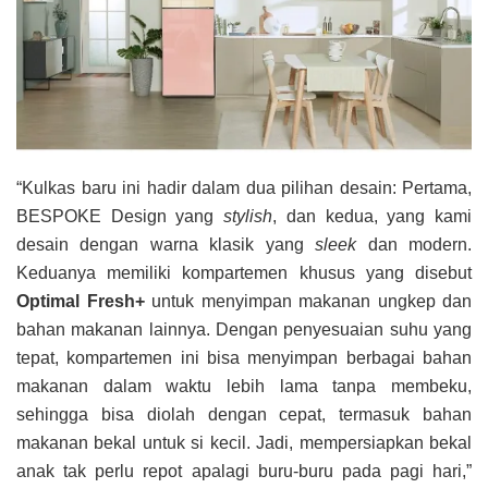
“Kulkas baru ini hadir dalam dua pilihan desain: Pertama,
BESPOKE Design yang
stylish
, dan kedua, yang kami
desain dengan warna klasik yang
sleek
dan modern.
Keduanya memiliki kompartemen khusus yang disebut
Optimal Fresh+
untuk menyimpan makanan ungkep dan
bahan makanan lainnya. Dengan penyesuaian suhu yang
tepat, kompartemen ini bisa menyimpan berbagai bahan
makanan dalam waktu lebih lama tanpa membeku,
sehingga bisa diolah dengan cepat, termasuk bahan
makanan bekal untuk si kecil. Jadi, mempersiapkan bekal
anak tak perlu repot apalagi buru-buru pada pagi hari,”