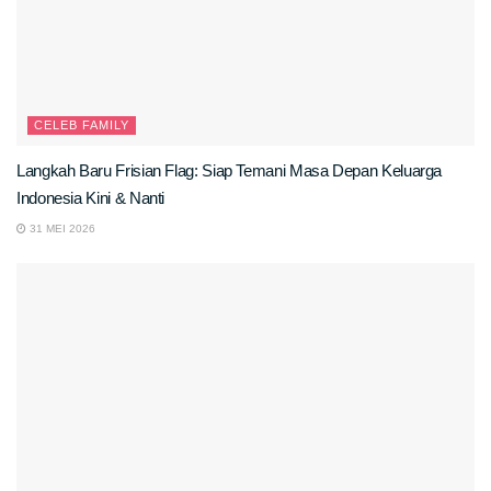
CELEB FAMILY
Langkah Baru Frisian Flag: Siap Temani Masa Depan Keluarga
Indonesia Kini & Nanti
31 MEI 2026