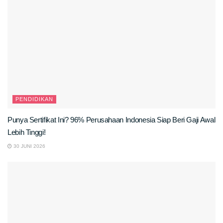
PENDIDIKAN
Punya Sertifikat Ini? 96% Perusahaan Indonesia Siap Beri Gaji Awal
Lebih Tinggi!
30 JUNI 2026