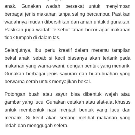
anak. Gunakan wadah bersekat untuk menyimpan
berbagai jenis makanan tanpa saling bercampur. Pastikan
wadahnya mudah dibersihkan dan aman untuk digunakan.
Pastikan juga wadah tersebut tahan bocor agar makanan
tidak tumpah di dalam tas.
Selanjutnya, ibu perlu kreatif dalam meramu tampilan
bekal anak, sebab si kecil biasanya akan tertarik pada
makanan yang warna-warni, dengan bentuk yang menarik.
Gunakan berbagai jenis sayuran dan buah-buahan yang
berwarna cerah untuk menyajikan bekal.
Potongan buah atau sayur bisa dibentuk wajah atau
gambar yang lucu. Gunakan cetakan atau alat-alat khusus
untuk membentuk nasi menjadi bentuk yang lucu dan
menarik. Si kecil akan senang melihat makanan yang
indah dan menggugah selera.