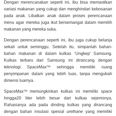
Dengan merencanakan seperti ini, ibu bisa memastikan
variasi makanan yang cukup dan menghindari kebosanan
pada anak. Libatkan anak dalam proses perencanaan
menu agar mereka juga ikut bersemangat dalam memilih
makanan yang mereka suka.
Dengan perencanaan seperti ini, ibu juga cukup belanja
sekali untuk seminggu. Setelah itu, simpanlah bahan-
bahan makanan di dalam kulkas ‘Ungkep’ Samsung.
Kulkas terbaru dari Samsung ini dirancang dengan
teknologi SpaceMax
sehingga memiliki ruang
TM
penyimpanan dalam yang lebih luas, tanpa mengubah
dimensi luarnya.
SpaceMax
memungkinkan kulkas ini memiliki
space
TM
hingga20 liter lebih besar dari kulkas sejenisnya.
Rahasianya ada pada dinding kulkas yang dirancang
dengan bahan insulasi spesial
urethane
yang memiliki