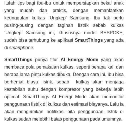
Itulah tips bagi ibu-ibu untuk mempersiapkan bekal anak
yang mudah dan praktis, dengan memanfaatkan
keunggulan kulkas ‘Ungkep’ Samsung. Ibu tak perlu
pusing-pusing dengan tagihan listrik sebab kulkas
‘Ungkep’ Samsung ini, khususnya model BESPOKE,
sudah bisa terhubung ke aplikasi
SmartThings
yang ada
di
smartphone
.
SmartThings
punya fitur
AI Energy Mode
yang akan
membaca pola pemakaian kulkas, seperti berapa kali dan
berapa lama pintu kulkas dibuka. Dengan cara ini, ibu bisa
berhemat biaya listrik, sebab kulkas akan menjaga
kestabilan suhu dengan kompresor yang bekerja lebih
optimal. SmartThings AI Energi Mode akan memonitor
penggunaan listrik di kulkas dan estimasi biayanya. Lalu ia
akan mengirimkan notifikasi bila penggunaan listrik di
kulkas sudah melebihi batas penggunaan pada umumnya.