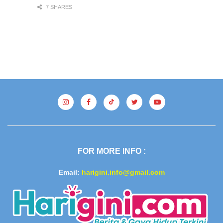
7 SHARES
FOR MORE INFO :
Email:
harigini.info@gmail.com