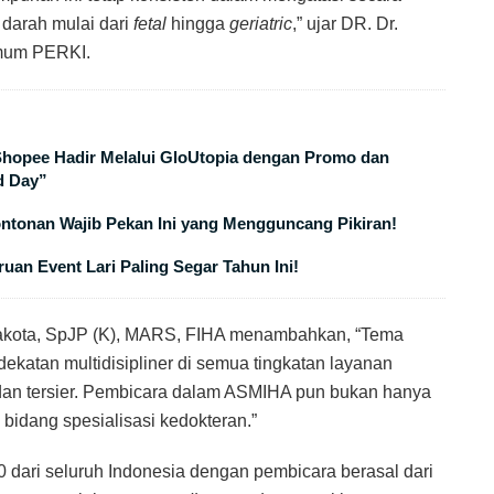
 darah mulai dari
fetal
hingga
geriatric
,” ujar DR. Dr.
Umum PERKI.
 Shopee Hadir Melalui GloUtopia dengan Promo dan
d Day”
ontonan Wajib Pekan Ini yang Mengguncang Pikiran!
uan Event Lari Paling Segar Tahun Ini!
akota, SpJP (K), MARS, FIHA menambahkan, “Tema
dekatan multidisipliner di semua tingkatan layanan
 dan tersier. Pembicara dalam ASMIHA pun bukan hanya
i bidang spesialisasi kedokteran.”
 dari seluruh Indonesia dengan pembicara berasal dari