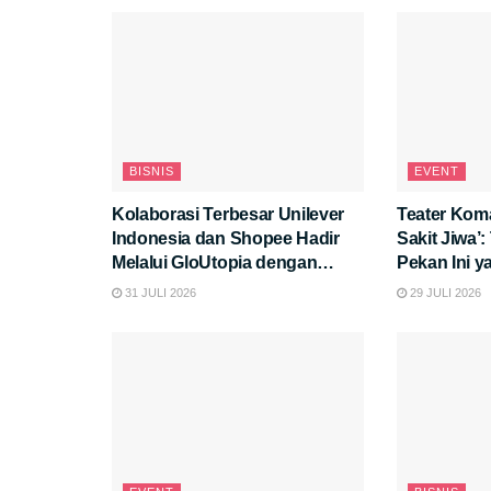
BISNIS
EVENT
Kolaborasi Terbesar Unilever
Teater Kom
Indonesia dan Shopee Hadir
Sakit Jiwa’
Melalui GloUtopia dengan
Pekan Ini 
Promo dan Peluncuran Produk
Pikiran!
31 JULI 2026
29 JULI 2026
Eksklusif di “Hyper Brand Day”