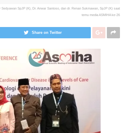
ty Sedyawan SpJP (K), Dr. Anwar Santoso, dan dr. Renan Sukmawan, SpJP (K) saat
temu media ASMIHA ke-26
Share on Twitter