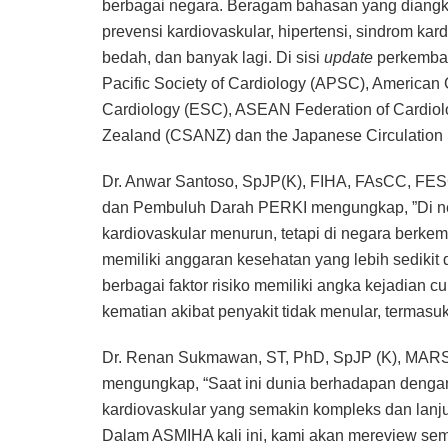
berbagai negara. Beragam bahasan yang diangka
prevensi kardiovaskular, hipertensi, sindrom kar
bedah, dan banyak lagi. Di sisi
update
perkemban
Pacific Society of Cardiology (APSC), American 
Cardiology (ESC), ASEAN Federation of Cardiolo
Zealand (CSANZ) dan the Japanese Circulation 
Dr. Anwar Santoso, SpJP(K), FIHA, FAsCC, FES
dan Pembuluh Darah PERKI mengungkap, ”Di nega
kardiovaskular menurun, tetapi di negara ber
memiliki anggaran kesehatan yang lebih sedikit 
berbagai faktor risiko memiliki angka kejadian 
kematian akibat penyakit tidak menular, termasuk
Dr. Renan Sukmawan, ST, PhD, SpJP (K), MARS
mengungkap, “Saat ini dunia berhadapan denga
kardiovaskular yang semakin kompleks dan lanj
Dalam ASMIHA kali ini, kami akan mereview sem