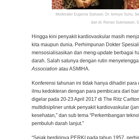
Moderator Eugenia Siahaan, Dr. Ismoyo Sunu, Se
dan dr. Renan Sukmawan, S
Hingga kini penyakit kardiovaskular masih menja
kita maupun dunia. Perhimpunan Dokter Spesial
mensosialisasikan dan meng-
update
berbagai ha
darah. Salah satunya dengan rutin menyelengg
Association
atau ASMIHA.
Konferensi tahunan ini tidak hanya dihadiri para d
ilmu kedokteran dengan para pembicara dari ba
digelar pada 20-23 April 2017 di The Ritz Carlt
multidisipliner untuk penyakit kardiovaskular (
kesehatan,” dan sub tema “Perkembangan teknolo
pembuluh darah lanjut.”
“Sejak berdirinya PERKI pada tahun 1957, perhi