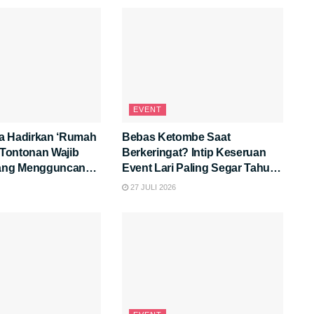
EVENT
a Hadirkan ‘Rumah
Bebas Ketombe Saat
: Tontonan Wajib
Berkeringat? Intip Keseruan
yang Mengguncang
Event Lari Paling Segar Tahun
Ini!
27 JULI 2026