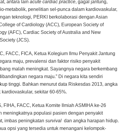
t, antara lain
acute cardiac practice
, gagal jantung,
dio-metabolik, penelitian sel-punca dalam kardiovaskular,
gan teknologi, PERKI berkolaborasi dengan Asian
College of Cardiology (ACC), European Society of
gy (AFC), Cardiac Society of Australia and New
Society (JCS).
C, FACC, FICA, Ketua Kolegium Ilmu Penyakit Jantung
ra maju, prevalensi dan faktor risiko penyakit
kembang malah meningkat. Sayangnya negara berkembang
dibandingkan negara maju.” Di negara kita sendiri
cukup tinggi. Bahkan menurut data Riskesdas 2013, angka
 kardiovaskular, sekitar 60-65%.
, FIHA, FACC, Ketua Komite Ilmiah ASMIHA ke-26
n meningkatnya populasi pasien dengan penyakit
ut, imbas peningkatan
survival
dan angka harapan hidup.
ua opsi yang tersedia untuk menangani kelompok-