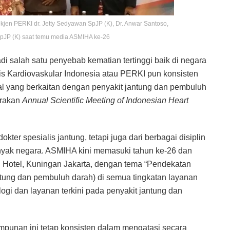
kjen PERKI dr. Jetty Sedyawan SpJP (K), Dr. Anwar Santoso,
pJP (K) saat temu media ASMIHA ke-26
di salah satu penyebab kematian tertinggi baik di negara
is Kardiovaskular Indonesia atau PERKI pun konsisten
l yang berkaitan dengan penyakit jantung dan pembuluh
arakan
Annual Scientific Meeting of Indonesian Heart
okter spesialis jantung, tetapi juga dari berbagai disiplin
nyak negara. ASMIHA kini memasuki tahun ke-26 dan
on Hotel, Kuningan Jakarta, dengan tema “Pendekatan
jantung dan pembuluh darah) di semua tingkatan layanan
gi dan layanan terkini pada penyakit jantung dan
mpunan ini tetap konsisten dalam mengatasi secara