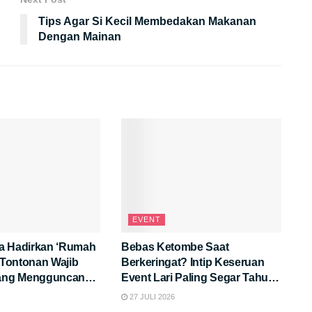
Tips Agar Si Kecil Membedakan Makanan
Dengan Mainan
EVENT
a Hadirkan ‘Rumah
Bebas Ketombe Saat
: Tontonan Wajib
Berkeringat? Intip Keseruan
yang Mengguncang
Event Lari Paling Segar Tahun
Ini!
27 JULI 2026