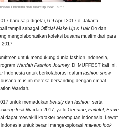
busana Fidelium dan makeup look Faithful
 baru saja digelar, 6-9 April 2017 di Jakarta
ali tampil sebagai
Official Make Up & Hair Do
dan
ng mengolaborasikan koleksi busana muslim dari para
 2017.
omitmen untuk mendukung dunia fashion Indonesia,
program
Wardah Fashion Journey
. Di MUFFEST kali ini,
er
Indonesia untuk berkolaborasi dalam
fashion show
i busana muslim mereka bersanding dengan empat
lation Wardah.
 2017 untuk memadukan
beauty
dan
fashion
serta
makeup look
Wardah 2017, yaitu
Genuine
,
Faithful,
Brave
nilai dapat mewakili karakter perempuan Indonesia. Lewat
Indonesia untuk berani mengeksplorasi
makeup look