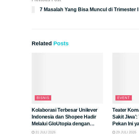
7 Masalah Yang Bisa Muncul di Trimester I
Related
Posts
BISNIS
EVENT
Kolaborasi Terbesar Unilever
Teater Kom
Indonesia dan Shopee Hadir
Sakit Jiwa’
Melalui GloUtopia dengan
Pekan Ini 
Promo dan Peluncuran Produk
Pikiran!
31 JULI 2026
29 JULI 2026
Eksklusif di “Hyper Brand Day”