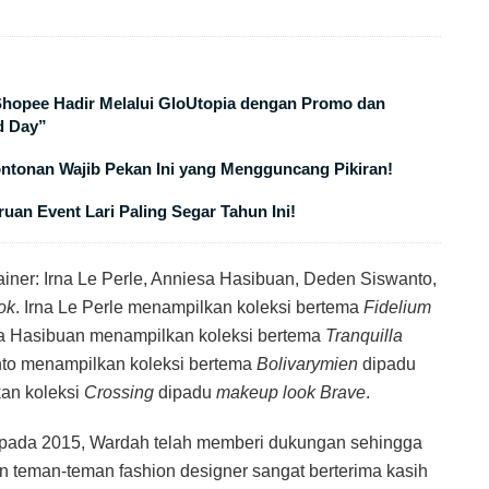
 Shopee Hadir Melalui GloUtopia dengan Promo dan
d Day”
ontonan Wajib Pekan Ini yang Mengguncang Pikiran!
uan Event Lari Paling Segar Tahun Ini!
iner: Irna Le Perle, Anniesa Hasibuan, Deden Siswanto,
ok
. Irna Le Perle menampilkan koleksi bertema
Fidelium
sa Hasibuan menampilkan koleksi bertema
Tranquilla
to menampilkan koleksi bertema
Bolivarymien
dipadu
kan koleksi
Crossing
dipadu
makeup look Brave
.
pada 2015, Wardah telah memberi dukungan sehingga
an teman-teman fashion designer sangat berterima kasih