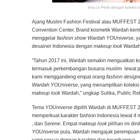
Irna Le Perle dengan koleksi 
Ajang Muslim Fashion Festival atau MUFFEST 2017
Convention Center. Brand kosmetik Wardah kemb
menggelar
fashion show Wardah YOUniverse,
ya
desainer Indonesia dengan
makeup look
Wardah
“Tahun 2017 ini, Wardah semakin menguatkan k
termasuk perkembangan busana muslim lewat 
kami menggandeng empat orang
fashion design
Wardah YOUniverse
, yang menampilkan koleks
makeup look
Wardah,” ungkap Sulika, Public Re
Tema
YOUniverse
dipilih Wardah di MUFFEST
memperkuat karakter fashion Indonesia lewat 4
, dan
Serene
. Empat
makeup look
pilihan ini di
YOUniverse
pula, Wardah mengajak perempuan 
yang sesuai dengan karakter dan keunikannya.