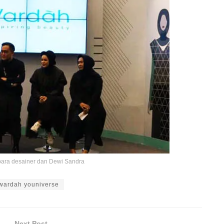
ara desainer dan Dewi Sandra
wardah youniverse
Next Post