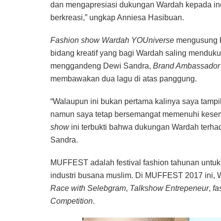
dan mengapresiasi dukungan Wardah kepada indu
berkreasi,” ungkap Anniesa Hasibuan.
Fashion show Wardah YOUniverse
mengusung k
bidang kreatif yang bagi Wardah saling menduku
menggandeng Dewi Sandra,
Brand Ambassado
membawakan dua lagu di atas panggung.
“Walaupun ini bukan pertama kalinya saya tampi
namun saya tetap bersemangat memenuhi kesem
show
ini terbukti bahwa dukungan Wardah terhada
Sandra.
MUFFEST adalah festival fashion tahunan unt
industri busana muslim. Di MUFFEST 2017 ini, W
Race with Selebgram
,
Talkshow Entrepeneur
,
fa
Competition
.