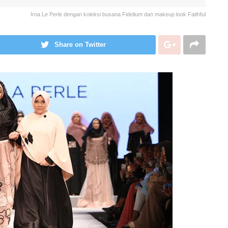
Irna Le Perle dengan koleksi busana Fidelium dan makeup look Faithful
Share on Twitter