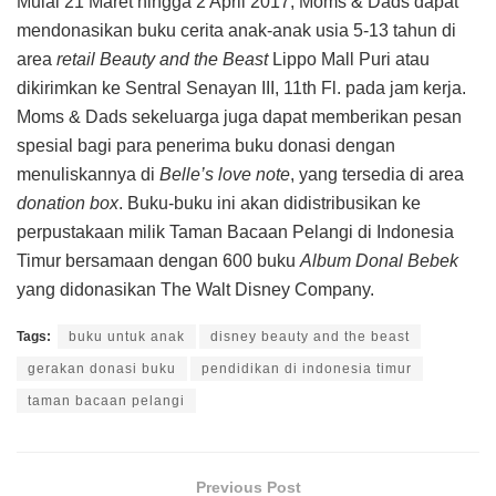
Mulai 21 Maret hingga 2 April 2017, Moms & Dads dapat
mendonasikan buku cerita anak-anak usia 5-13 tahun di
area
retail Beauty and the Beast
Lippo Mall Puri atau
dikirimkan ke Sentral Senayan III, 11th Fl. pada jam kerja.
Moms & Dads sekeluarga juga dapat memberikan pesan
spesial bagi para penerima buku donasi dengan
menuliskannya di
Belle’s love note
, yang tersedia di area
donation box
. Buku-buku ini akan didistribusikan ke
perpustakaan milik Taman Bacaan Pelangi di Indonesia
Timur bersamaan dengan 600 buku
Album Donal Bebek
yang didonasikan The Walt Disney Company.
Tags:
buku untuk anak
disney beauty and the beast
gerakan donasi buku
pendidikan di indonesia timur
taman bacaan pelangi
Previous Post