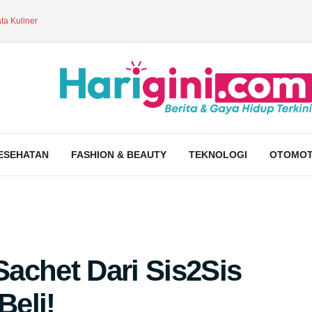
ta Kuliner
ESEHATAN
FASHION & BEAUTY
TEKNOLOGI
OTOMOT
achet Dari Sis2Sis
eli!