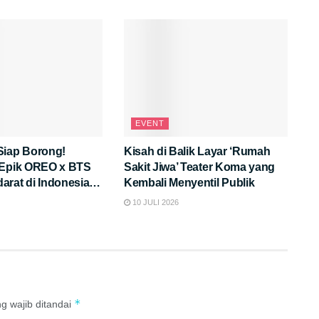
EVENT
Siap Borong!
Kisah di Balik Layar ‘Rumah
 Epik OREO x BTS
Sakit Jiwa’ Teater Koma yang
rat di Indonesia,
Kembali Menyentil Publik
eunikannya?
10 JULI 2026
*
g wajib ditandai