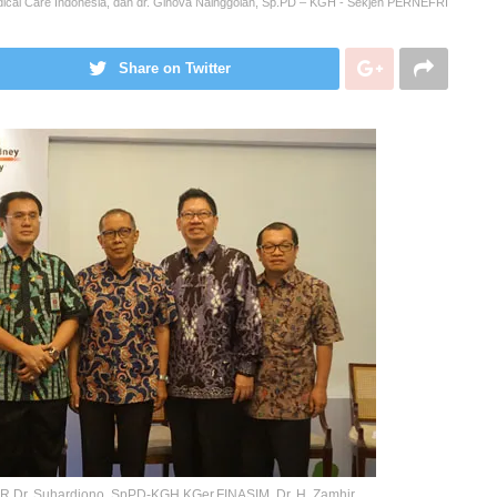
cal Care Indonesia, dan dr. Ginova Nainggolan, Sp.PD – KGH - Sekjen PERNEFRI
Share on Twitter
.DR.Dr. Suhardjono, SpPD-KGH.KGer.FINASIM, Dr. H. Zamhir