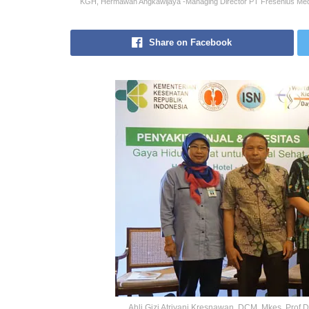
KGH, Hermawan Angkawijaya -Managing Director PT Fresenius Medi
Share on Facebook
Ahli Gizi Atriyani Kresnawan, DCM, Mkes, Prof