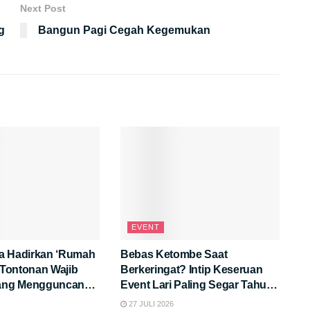
Next Post
g
Bangun Pagi Cegah Kegemukan
EVENT
a Hadirkan ‘Rumah
Bebas Ketombe Saat
: Tontonan Wajib
Berkeringat? Intip Keseruan
yang Mengguncang
Event Lari Paling Segar Tahun
Ini!
27 JULI 2026