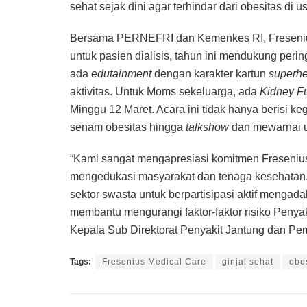
sehat sejak dini agar terhindar dari obesitas di 
Bersama PERNEFRI dan Kemenkes RI, Fresenius
untuk pasien dialisis, tahun ini mendukung per
ada
edutainment
dengan karakter kartun
superhe
aktivitas. Untuk Moms sekeluarga, ada
Kidney F
Minggu 12 Maret. Acara ini tidak hanya berisi keg
senam obesitas hingga
talkshow
dan mewarnai u
“Kami sangat mengapresiasi komitmen Fresenius 
mengedukasi masyarakat dan tenaga kesehatan.
sektor swasta untuk berpartisipasi aktif mengad
membantu mengurangi faktor-faktor risiko Penyaki
Kepala Sub Direktorat Penyakit Jantung dan P
Tags:
Fresenius Medical Care
ginjal sehat
obe