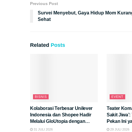
Previous Post
Survei Menyebut, Gaya Hidup Mom Kuran
Sehat
Related
Posts
BISNIS
EVENT
Kolaborasi Terbesar Unilever
Teater Kom
Indonesia dan Shopee Hadir
Sakit Jiwa’
Melalui GloUtopia dengan
Pekan Ini 
Promo dan Peluncuran Produk
Pikiran!
31 JULI 2026
29 JULI 2026