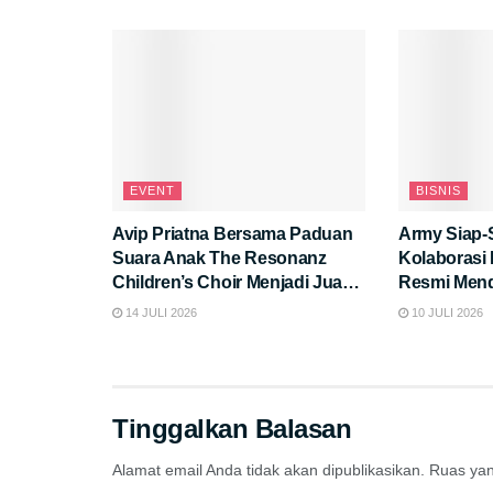
Eksklusif di “Hyper Brand Day”
EVENT
BISNIS
Avip Priatna Bersama Paduan
Army Siap-
Suara Anak The Resonanz
Kolaborasi
Children’s Choir Menjadi Juara
Resmi Menda
Umum di Kompetisi Paduan
Apa Saja K
14 JULI 2026
10 JULI 2026
Suara Kontemporer Bergengsi
di Eropa
Tinggalkan Balasan
Alamat email Anda tidak akan dipublikasikan.
Ruas yan