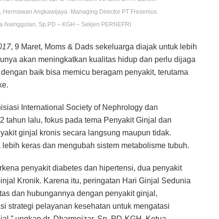
H, Hermawan Angkawijaya -Managing Director PT Fresenius
ova Nainggolan, Sp.PD – KGH – Sekjen PERNEFRI
017
, 9 Maret, Moms & Dads sekeluarga diajak untuk lebih
ntunya akan meningkatkan kualitas hidup dan perlu dijaga
si dengan baik bisa memicu beragam penyakit, terutama
ke.
siasi International Society of Nephrology dan
2 tahun lalu, fokus pada tema Penyakit Ginjal dan
akit ginjal kronis secara langsung maupun tidak.
 lebih keras dan mengubah sistem metabolisme tubuh.
rkena penyakit diabetes dan hipertensi, dua penyakit
injal Kronik. Karena itu, peringatan Hari Ginjal Sedunia
sitas dan hubungannya dengan penyakit ginjal,
i strategi pelayanan kesehatan untuk mengatasi
njal,” ungkap dr. Dharmeizar, Sp. PD-KGH, Ketua