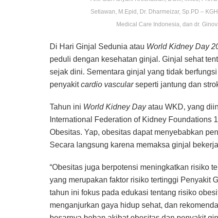
Setiawan, M.Epid, Dr. Dharmeizar, Sp.PD – KG
Medical Care Indonesia, dan dr. Gin
Di Hari Ginjal Sedunia atau
World Kidney Day 2
peduli dengan kesehatan ginjal. Ginjal sehat te
sejak dini. Sementara ginjal yang tidak berfung
penyakit
cardio vascular
seperti jantung dan stro
Tahun ini
World Kidney Day
atau WKD, yang diini
International Federation of Kidney Foundations 1
Obesitas. Yap, obesitas dapat menyebabkan peny
Secara langsung karena memaksa ginjal bekerja
“Obesitas juga berpotensi meningkatkan risiko te
yang merupakan faktor risiko tertinggi Penyakit G
tahun ini fokus pada edukasi tentang risiko obe
menganjurkan gaya hidup sehat, dan rekomendas
besarnya beban akibat obesitas dan penyakit gi