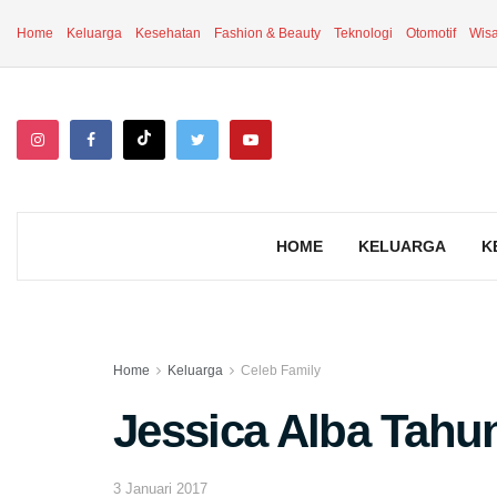
Home
Keluarga
Kesehatan
Fashion & Beauty
Teknologi
Otomotif
Wisa
HOME
KELUARGA
K
Home
Keluarga
Celeb Family
Jessica Alba Tahu
3 Januari 2017