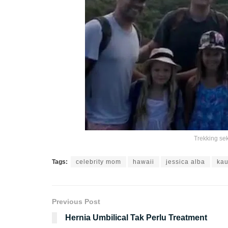
Trekking se
Tags:
celebrity mom
hawaii
jessica alba
kau
Previous Post
Hernia Umbilical Tak Perlu Treatment