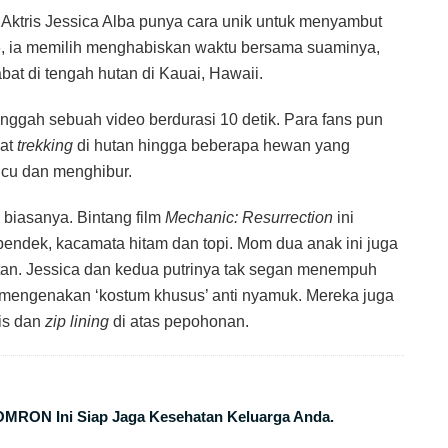
ktris Jessica Alba punya cara unik untuk menyambut
, ia memilih menghabiskan waktu bersama suaminya,
at di tengah hutan di Kauai, Hawaii.
unggah sebuah video berdurasi 10 detik. Para fans pun
aat
trekking
di hutan hingga beberapa hewan yang
ucu dan menghibur.
biasanya. Bintang film
Mechanic: Resurrection
ini
 pendek, kacamata hitam dan topi. Mom dua anak ini juga
tan. Jessica dan kedua putrinya tak segan menempuh
 mengenakan ‘kostum khusus’ anti nyamuk. Mereka juga
is dan
zip lining
di atas pepohonan.
OMRON Ini Siap Jaga Kesehatan Keluarga Anda.