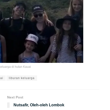
keluarga di hutan Kauai
ai
liburan keluarga
Next Post
Nutsafir, Oleh-oleh Lombok