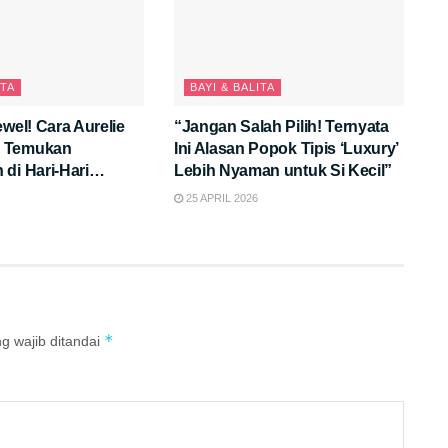
ITA
BAYI & BALITA
ewel! Cara Aurelie
“Jangan Salah Pilih! Ternyata
 Temukan
Ini Alasan Popok Tipis ‘Luxury’
di Hari-Hari
Lebih Nyaman untuk Si Kecil”
i Ibu
25 APRIL 2026
*
g wajib ditandai