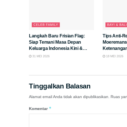
CELEB FAMILY
BAYI & BAL
Langkah Baru Frisian Flag:
Tips Anti-R
Siap Temani Masa Depan
Moeremans
Keluarga Indonesia Kini &
Ketenangan 
Nanti
Pertama Jad
31 MEI 2026
18 MEI 2026
Tinggalkan Balasan
Alamat email Anda tidak akan dipublikasikan.
Ruas yan
*
Komentar