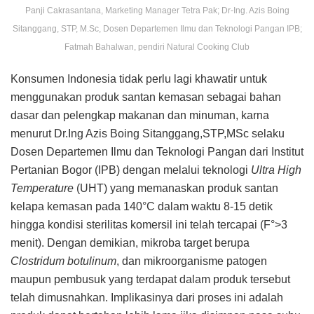
Panji Cakrasantana, Marketing Manager Tetra Pak; Dr-Ing. Azis Boing
Sitanggang, STP, M.Sc, Dosen Departemen Ilmu dan Teknologi Pangan IPB;
Fatmah Bahalwan, pendiri Natural Cooking Club
Konsumen Indonesia tidak perlu lagi khawatir untuk
menggunakan produk santan kemasan sebagai bahan
dasar dan pelengkap makanan dan minuman, karna
menurut Dr.Ing Azis Boing Sitanggang,STP,MSc selaku
Dosen Departemen Ilmu dan Teknologi Pangan dari Institut
Pertanian Bogor (IPB) dengan melalui teknologi
Ultra High
Temperature
(UHT) yang memanaskan produk santan
kelapa kemasan pada 140°C dalam waktu 8-15 detik
hingga kondisi sterilitas komersil ini telah tercapai (F°>3
menit). Dengan demikian, mikroba target berupa
Clostridum botulinum
, dan mikroorganisme patogen
maupun pembusuk yang terdapat dalam produk tersebut
telah dimusnahkan. Implikasinya dari proses ini adalah