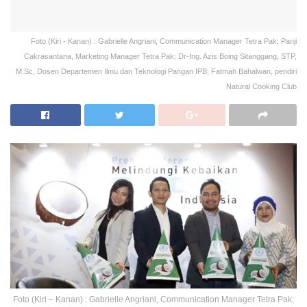
Foto (Kiri - Kanan) : Gabrielle Angriani, Communication Manager Tetra Pak; Panji
Cakrasantana, Marketing Manager Tetra Pak; Dr-Ing. Azis Boing Sitanggang, STP,
M.Sc, Dosen Departemen Ilmu dan Teknologi Pangan IPB; Fatmah Bahalwan, pendiri
Natural Cooking Club
Foto (Kiri – Kanan) : Gabrielle Angriani, Communication Manager Tetra Pak;