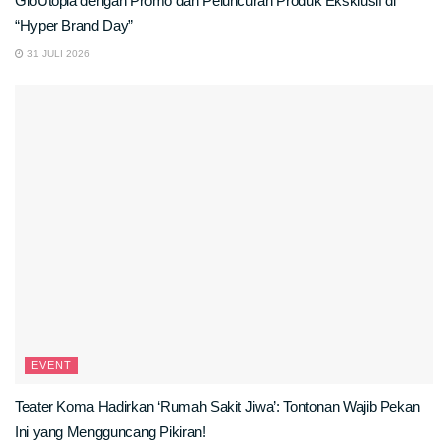
GloUtopia dengan Promo dan Peluncuran Produk Eksklusif di
“Hyper Brand Day”
31 JULI 2026
EVENT
Teater Koma Hadirkan ‘Rumah Sakit Jiwa’: Tontonan Wajib Pekan
Ini yang Mengguncang Pikiran!