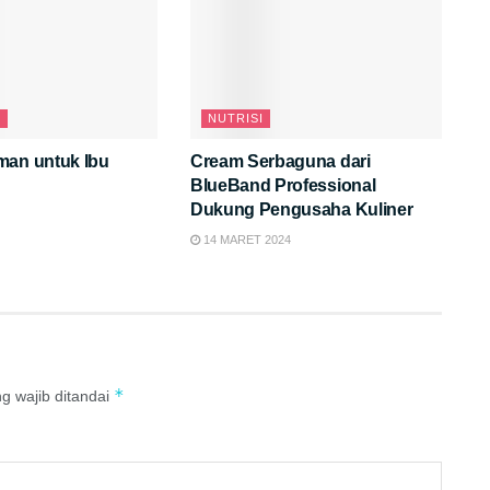
N
NUTRISI
man untuk Ibu
Cream Serbaguna dari
BlueBand Professional
Dukung Pengusaha Kuliner
14 MARET 2024
*
g wajib ditandai