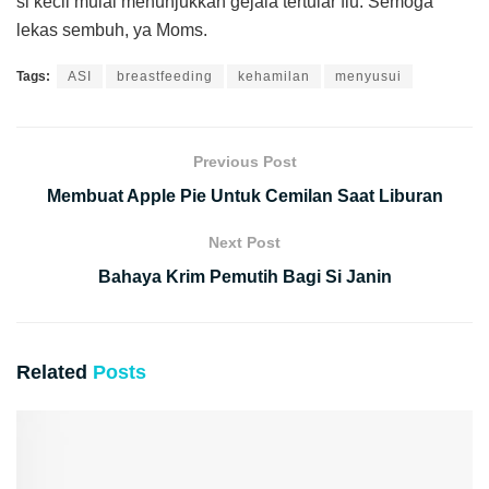
si kecil mulai menunjukkan gejala tertular flu. Semoga
lekas sembuh, ya Moms.
Tags:
ASI
breastfeeding
kehamilan
menyusui
Previous Post
Membuat Apple Pie Untuk Cemilan Saat Liburan
Next Post
Bahaya Krim Pemutih Bagi Si Janin
Related
Posts