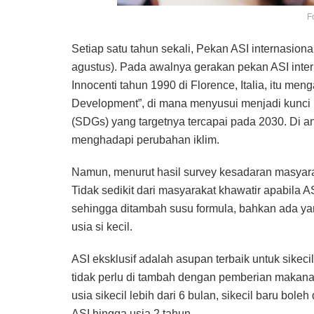
F
Setiap satu tahun sekali, Pekan ASI internasiona
agustus). Pada awalnya gerakan pekan ASI intern
Innocenti tahun 1990 di Florence, Italia, itu me
Development”, di mana menyusui menjadi kunci 
(SDGs) yang targetnya tercapai pada 2030. Di a
menghadapi perubahan iklim.
Namun, menurut hasil survey kesadaran masyarak
Tidak sedikit dari masyarakat khawatir apabila
sehingga ditambah susu formula, bahkan ada 
usia si kecil.
ASI eksklusif adalah asupan terbaik untuk sikeci
tidak perlu di tambah dengan pemberian makana
usia sikecil lebih dari 6 bulan, sikecil baru bo
ASI hingga usia 2 tahun