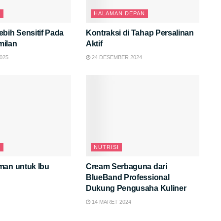
N
HALAMAN DEPAN
bih Sensitif Pada
Kontraksi di Tahap Persalinan
milan
Aktif
025
24 DESEMBER 2024
N
NUTRISI
man untuk Ibu
Cream Serbaguna dari
BlueBand Professional
Dukung Pengusaha Kuliner
14 MARET 2024