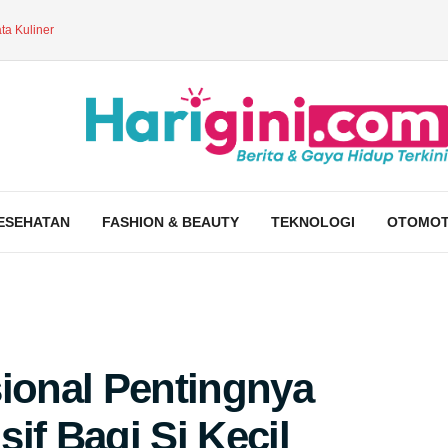
ta Kuliner
ESEHATAN
FASHION & BEAUTY
TEKNOLOGI
OTOMOT
sional Pentingnya
if Bagi Si Kecil