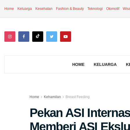
Home
Keluarga
Kesehatan
Fashion & Beauty
Teknologi
Otomotif
Wisa
HOME
KELUARGA
K
Home
Kehamilan
Breast Feeding
Pekan ASI Interna
Memberi ASI Ekslus