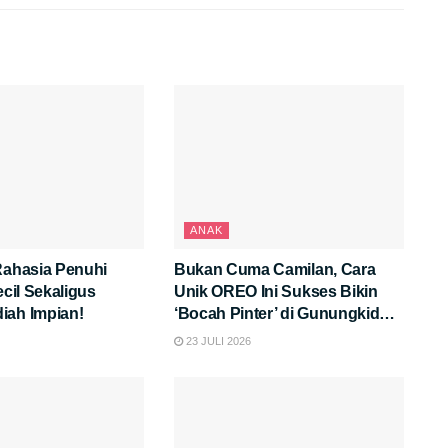
ANAK
Rahasia Penuhi
Bukan Cuma Camilan, Cara
ecil Sekaligus
Unik OREO Ini Sukses Bikin
iah Impian!
‘Bocah Pinter’ di Gunungkidul
Makin Semangat Belajar!
23 JULI 2026