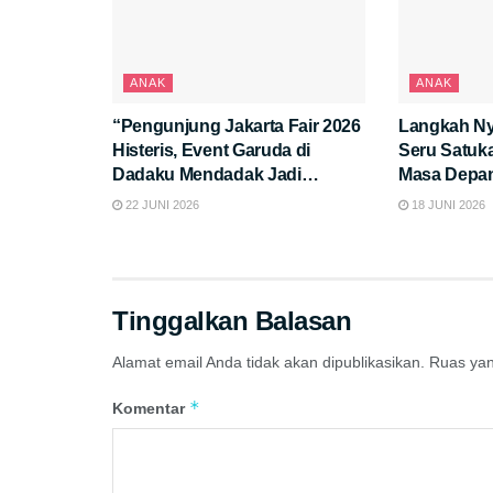
ANAK
ANAK
“Pengunjung Jakarta Fair 2026
Langkah Ny
Histeris, Event Garuda di
Seru Satuk
Dadaku Mendadak Jadi
Masa Depa
Sorotan!”
22 JUNI 2026
18 JUNI 2026
Tinggalkan Balasan
Alamat email Anda tidak akan dipublikasikan.
Ruas yan
*
Komentar