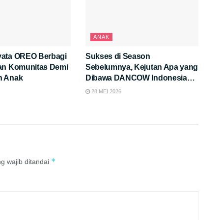
ANAK
ata OREO Berbagi
Sukses di Season
an Komunitas Demi
Sebelumnya, Kejutan Apa yang
n Anak
Dibawa DANCOW Indonesia
Cerdas Ke Palembang?
28 MEI 2026
*
g wajib ditandai