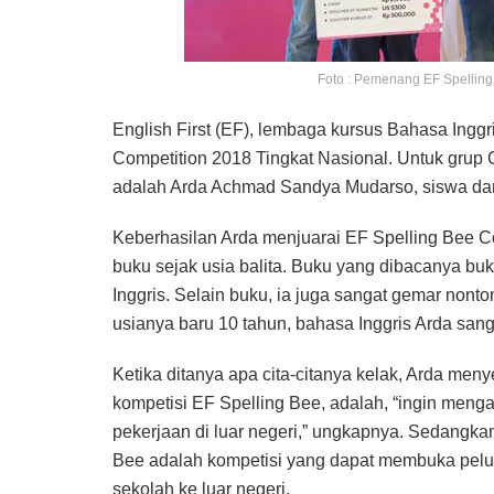
Foto : Pemenang EF Spelling
English First (EF), lembaga kursus Bahasa Ing
Competition 2018 Tingkat Nasional. Untuk grup C
adalah Arda Achmad Sandya Mudarso, siswa da
Keberhasilan Arda menjuarai EF Spelling Bee Co
buku sejak usia balita. Buku yang dibacanya bu
Inggris. Selain buku, ia juga sangat gemar nont
usianya baru 10 tahun, bahasa Inggris Arda sang
Ketika ditanya apa cita-citanya kelak, Arda men
kompetisi EF Spelling Bee, adalah, “ingin meng
pekerjaan di luar negeri,” ungkapnya. Sedangkan
Bee adalah kompetisi yang dapat membuka pelu
sekolah ke luar negeri.