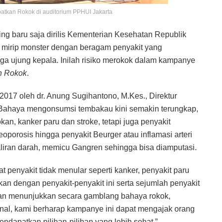
atkan Rokok di auditorium PPHUI Jakarta
g baru saja dirilis Kementerian Kesehatan Republik
 mirip monster dengan beragam penyakit yang
gga ujung kepala. Inilah risiko merokok dalam kampanye
n Rokok
.
 2017 oleh dr. Anung Sugihantono, M.Kes., Direktur
Bahaya mengonsumsi tembakau kini semakin terungkap,
an, kanker paru dan stroke, tetapi juga penyakit
teoporosis hingga penyakit Beurger atau inflamasi arteri
liran darah, memicu Gangren sehingga bisa diamputasi.
 penyakit tidak menular seperti kanker, penyakit paru
an dengan penyakit-penyakit ini serta sejumlah penyakit
ngan menunjukkan secara gamblang bahaya rokok,
kenal, kami berharap kampanye ini dapat mengajak orang
endapatkan pilihan-pilihan yang lebih sehat,”