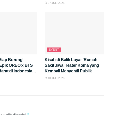
Ini!
27 JULI 2026
EVENT
Siap Borong!
Kisah di Balik Layar ‘Rumah
 Epik OREO x BTS
Sakit Jiwa’ Teater Koma yang
rat di Indonesia,
Kembali Menyentil Publik
eunikannya?
10 JULI 2026
*
g wajib ditandai