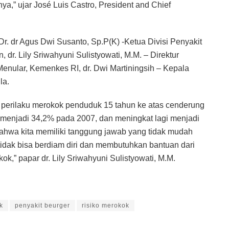
a,” ujar José Luis Castro, President and Chief
r. dr Agus Dwi Susanto, Sp.P(K) -Ketua Divisi Penyakit
r. Lily Sriwahyuni Sulistyowati, M.M. – Direktur
nular, Kemenkes RI, dr. Dwi Martiningsih – Kepala
la.
 perilaku merokok penduduk 15 tahun ke atas cenderung
 menjadi 34,2% pada 2007, dan meningkat lagi menjadi
ahwa kita memiliki tanggung jawab yang tidak mudah
tidak bisa berdiam diri dan membutuhkan bantuan dari
,” papar dr. Lily Sriwahyuni Sulistyowati, M.M.
k
penyakit beurger
risiko merokok