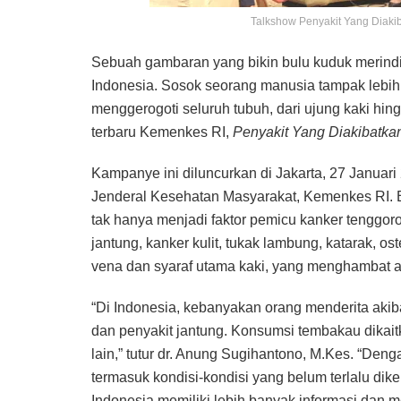
Talkshow Penyakit Yang Diakib
Sebuah gambaran yang bikin bulu kuduk merindin
Indonesia. Sosok seorang manusia tampak lebih
menggerogoti seluruh tubuh, dari ujung kaki hin
terbaru Kemenkes RI,
Penyakit Yang Diakibatka
Kampanye ini diluncurkan di Jakarta, 27 Januari
Jenderal Kesehatan Masyarakat, Kemenkes RI. 
tak hanya menjadi faktor pemicu kanker tenggorok
jantung, kanker kulit, tukak lambung, katarak, os
vena dan syaraf utama kaki, yang menghambat a
“Di Indonesia, kebanyakan orang menderita akibat
dan penyakit jantung. Konsumsi tembakau dikaitk
lain,” tutur dr. Anung Sugihantono, M.Kes. “De
termasuk kondisi-kondisi yang belum terlalu di
Indonesia memiliki lebih banyak informasi dan m