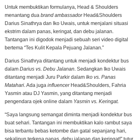
Untuk membuktikan formulanya, Head & Shoulders
menantang dua
brand ambassador
Head&Shoulders
Darius Sinathrya dan Iko Uwais, untuk menjalani situasi
ekstrim dalam panas, keringat, dan debu jalanan.
Tantangan ini digodok menjadi sebuah seri video digital
bertema “Tes Kulit Kepala Pejuang Jalanan.”
Darius Sinathrya ditantang untuk menjadi kondektur bus
dalam
Darius vs. Debu Jalanan
. Sedangkan Iko Uwais
ditantang menjadi Juru Parkir dalam
Iko vs. Panas
Matahari
. Ada juga
influencer
Head&Shoulders, Fahria
Yasmin atau DJ Yasmin, yang ditantang menjadi
pengendara ojek online dalam
Yasmin vs. Keringat.
“Saya langsung semangat diminta menjadi kondektur bus
buat sehari. Tantangan ini membuktikan kalo rambut saya
bisa terbantu bebas ketombe dan gatal sepanjang hari,
sekalipun terkena panas, debu jalanan dan keringat!” tutur