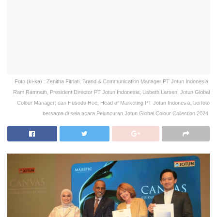
Foto (ki-ka) : Zenitha Fitriati, Brand & Communication Manager PT Jotun Indonesia;
Ram Ramnath, President Director PT Jotun Indonesia; Lisbeth Larsen, Jotun Global
Colour Manager; dan Husodo Hoe, Head of Marketing PT Jotun Indonesia, berfoto
bersama di sela acara Peluncuran Jotun Global Colour Collection 2024.