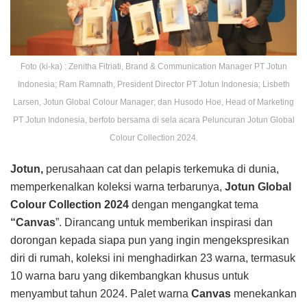
Foto (ki-ka) : Zenitha Fitriati, Brand & Communication Manager PT Jotun
Indonesia; Ram Ramnath, President Director PT Jotun Indonesia; Lisbeth
Larsen, Jotun Global Colour Manager; dan Husodo Hoe, Head of Marketing
PT Jotun Indonesia, berfoto bersama di sela acara Peluncuran Jotun Global
Colour Collection 2024.
Jotun,
perusahaan cat dan pelapis terkemuka di dunia,
memperkenalkan koleksi warna terbarunya,
Jotun Global
Colour Collection 2024
dengan mengangkat tema
“Canvas
”. Dirancang untuk memberikan inspirasi dan
dorongan kepada siapa pun yang ingin mengekspresikan
diri di rumah, koleksi ini menghadirkan 23 warna, termasuk
10 warna baru yang dikembangkan khusus untuk
menyambut tahun 2024. Palet warna
Canvas
menekankan